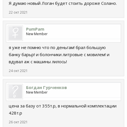
Я думаю новый Логан будет стоить дороже Солано.
22 окт 2021
PumPam
New Member
я уже не помню что по деньгам! брал большую
банку барьр! и болончики литровые с мовилем! и
вдувал аж с машины лилось!
24 окт 2021
Богдан Гурченков
New Member
цена за базу от 355т.р, в нормальной комплектации
428т.р
26 окт 2021