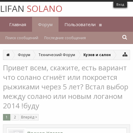
Вход
LIFAN
SOLANO
Главная
Форум
Пользователи
Поиск сообщений
Последние сообщения
Форум
Технический Форум
Кузов и салон
Привет всем, скажите, есть вариант
что солано сгниёт или покроется
рыжиками через 5 лет? Встал выбор
между солано или новым логаном
2014 !буду
1
2
Вперёд >